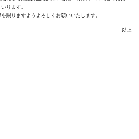
まいります。
解を賜りますようよろしくお願いいたします。
以上