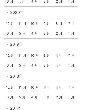
6 月
5月
4 月
3 月
2 月
1 月
2020年
12 月
11 月
10 月
9 月
8 月
7 月
6 月
5 月
4 月
3 月
2 月
1 月
2019年
12 月
11 月
10 月
9 月
8月
7 月
6 月
5 月
4 月
3 月
2月
1 月
2018年
12 月
11 月
10 月
9月
8月
7 月
6 月
5 月
4 月
3 月
2 月
1 月
2017年