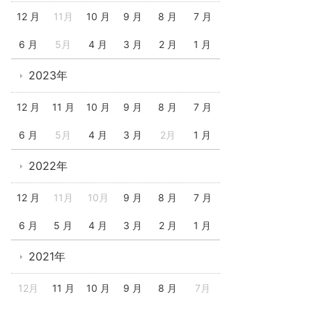
12 月
11月
10 月
9 月
8 月
7 月
6 月
5月
4 月
3 月
2 月
1 月
2023年
12 月
11 月
10 月
9 月
8 月
7 月
6 月
5月
4 月
3 月
2月
1 月
2022年
12 月
11月
10月
9 月
8 月
7 月
6 月
5 月
4 月
3 月
2 月
1 月
2021年
12月
11 月
10 月
9 月
8 月
7月