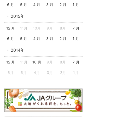
6 月
5 月
4 月
3 月
2 月
1 月
2015年
12 月
11月
10月
9月
8月
7 月
6 月
5 月
4 月
3 月
2 月
1 月
2014年
12 月
11月
10 月
9月
8月
7 月
6月
5月
4月
3月
2月
1月