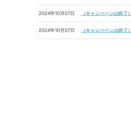
2024年10月07日
（キャンペーンは終了
2024年10月07日
（キャンペーンは終了し