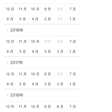
12 月
11 月
10 月
9 月
8月
7 月
6 月
5 月
4 月
3 月
2月
1 月
2018年
12 月
11 月
10 月
9月
8月
7 月
6 月
5 月
4 月
3 月
2 月
1 月
2017年
12 月
11 月
10 月
9 月
8月
7 月
6 月
5 月
4 月
3 月
2 月
1 月
2016年
12 月
11 月
10 月
9 月
8 月
7 月