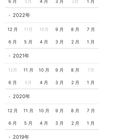
6 月
5月
4 月
3 月
2月
1 月
2022年
12 月
11月
10月
9 月
8 月
7 月
6 月
5 月
4 月
3 月
2 月
1 月
2021年
12月
11 月
10 月
9 月
8 月
7月
6 月
5月
4 月
3 月
2 月
1 月
2020年
12 月
11 月
10 月
9 月
8 月
7 月
6 月
5 月
4 月
3 月
2 月
1 月
2019年