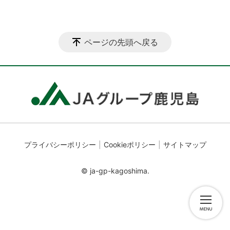
ページの先頭へ戻る
プライバシーポリシー
Cookieポリシー
サイトマップ
© ja-gp-kagoshima.