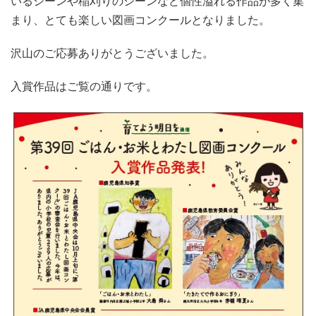
いるシーンや稲刈りのシーンなど個性溢れる作品が多く集
まり、とても楽しい図画コンクールとなりました。
沢山のご応募ありがとうございました。
入賞作品はご覧の通りです。