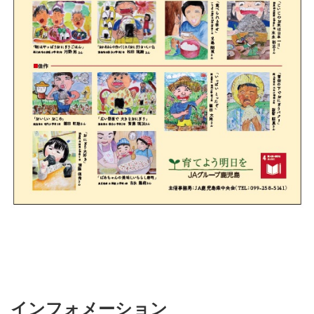
インフォメーション