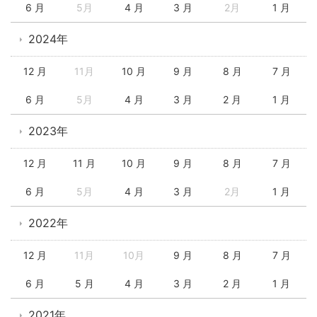
6 月
5月
4 月
3 月
2月
1 月
2024年
12 月
11月
10 月
9 月
8 月
7 月
6 月
5月
4 月
3 月
2 月
1 月
2023年
12 月
11 月
10 月
9 月
8 月
7 月
6 月
5月
4 月
3 月
2月
1 月
2022年
12 月
11月
10月
9 月
8 月
7 月
6 月
5 月
4 月
3 月
2 月
1 月
2021年