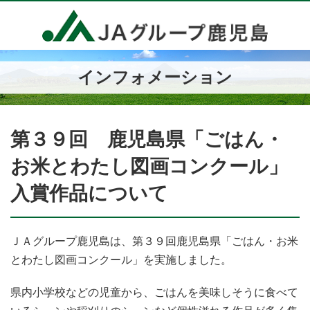
インフォメーション
第３９回 鹿児島県「ごはん・
お米とわたし図画コンクール」
入賞作品について
ＪＡグループ鹿児島は、第３９回鹿児島県「ごはん・お米
とわたし図画コンクール」を実施しました。
県内小学校などの児童から、ごはんを美味しそうに食べて