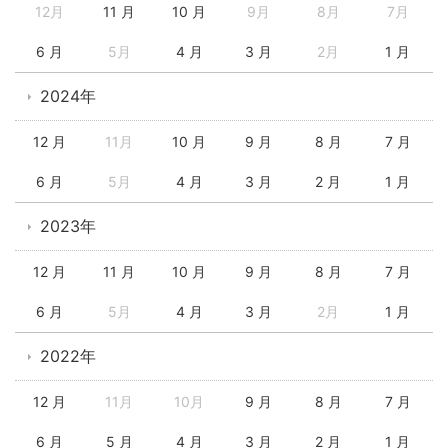
12月
11 月
10 月
9月
8月
7月
6 月
5月
4 月
3 月
2月
1 月
2024年
12 月
11月
10 月
9 月
8 月
7 月
6 月
5月
4 月
3 月
2 月
1 月
2023年
12 月
11 月
10 月
9 月
8 月
7 月
6 月
5月
4 月
3 月
2月
1 月
2022年
12 月
11月
10月
9 月
8 月
7 月
6 月
5 月
4 月
3 月
2 月
1 月