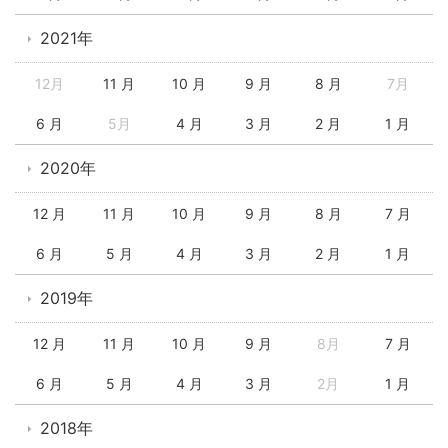
2021年
12月
11 月
10 月
9 月
8 月
7月
6 月
5月
4 月
3 月
2 月
1 月
2020年
12 月
11 月
10 月
9 月
8 月
7 月
6 月
5 月
4 月
3 月
2 月
1 月
2019年
12 月
11 月
10 月
9 月
8月
7 月
6 月
5 月
4 月
3 月
2月
1 月
2018年