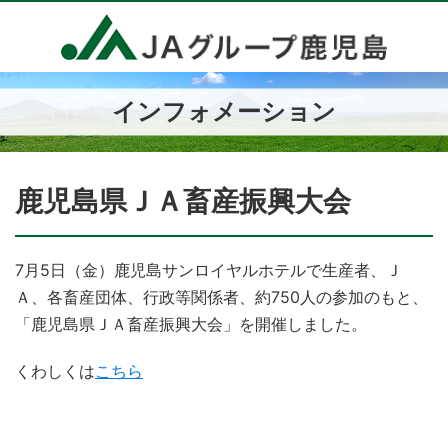
インフォメーション
鹿児島県ＪＡ畜産振興大会
7月5日（金）鹿児島サンロイヤルホテルで生産者、Ｊ
Ａ、各畜産団体、行政等関係者、約750人の参加のもと、
「鹿児島県ＪＡ畜産振興大会」を開催しました。
くわしくは
こちら