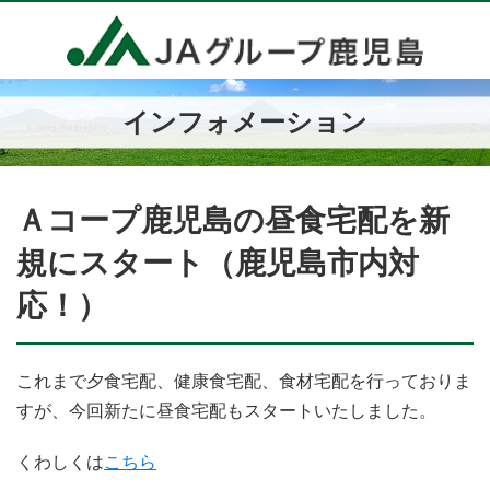
インフォメーション
Ａコープ鹿児島の昼食宅配を新
規にスタート（鹿児島市内対
応！）
これまで夕食宅配、健康食宅配、食材宅配を行っておりま
すが、今回新たに昼食宅配もスタートいたしました。
くわしくは
こちら