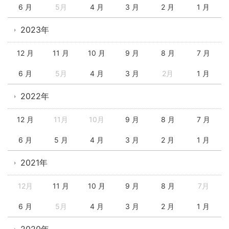
6 月
5月
4 月
3 月
2 月
1 月
2023年
12 月
11 月
10 月
9 月
8 月
7 月
6 月
5月
4 月
3 月
2月
1 月
2022年
12 月
11月
10月
9 月
8 月
7 月
6 月
5 月
4 月
3 月
2 月
1 月
2021年
12月
11 月
10 月
9 月
8 月
7月
6 月
5月
4 月
3 月
2 月
1 月