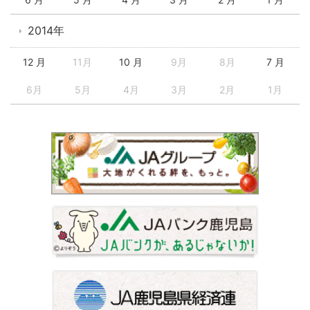
2014年
12 月
11月
10 月
9月
8月
7 月
6月
5月
4月
3月
2月
1月