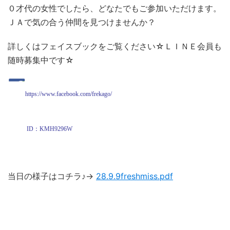
０才代の女性でしたら、どなたでもご参加いただけます。
ＪＡで気の合う仲間を見つけませんか？
詳しくはフェイスブックをご覧ください
☆
ＬＩＮＥ会員も
随時募集中です
☆
https://www.facebook.com/frekago/
ID
：
KMH9296W
当日の様子はコチラ
♪→
28.9.9freshmiss.pdf