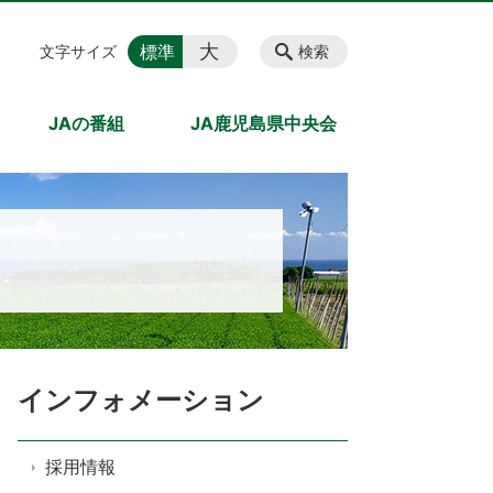
大
標準
文字サイズ
検索
JAの番組
JA鹿児島県中央会
インフォメーション
採用情報