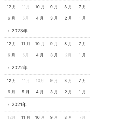
12 月
11月
10 月
9 月
8 月
7 月
6 月
5月
4 月
3 月
2 月
1 月
2023年
12 月
11 月
10 月
9 月
8 月
7 月
6 月
5月
4 月
3 月
2月
1 月
2022年
12 月
11月
10月
9 月
8 月
7 月
6 月
5 月
4 月
3 月
2 月
1 月
2021年
12月
11 月
10 月
9 月
8 月
7月