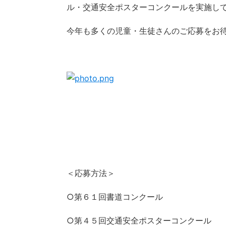
ル・交通安全ポスターコンクールを実施し
今年も多くの児童・生徒さんのご応募をお
＜応募方法＞
○第６１回書道コンクー
○第４５回交通安全ポスターコンクー