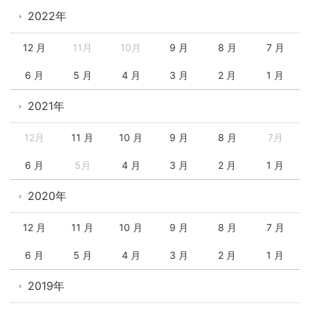
2022年
12 月
11月
10月
9 月
8 月
7 月
6 月
5 月
4 月
3 月
2 月
1 月
2021年
12月
11 月
10 月
9 月
8 月
7月
6 月
5月
4 月
3 月
2 月
1 月
2020年
12 月
11 月
10 月
9 月
8 月
7 月
6 月
5 月
4 月
3 月
2 月
1 月
2019年