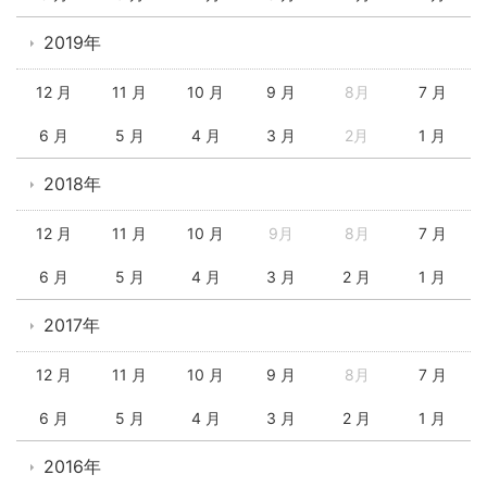
2019年
12 月
11 月
10 月
9 月
8月
7 月
6 月
5 月
4 月
3 月
2月
1 月
2018年
12 月
11 月
10 月
9月
8月
7 月
6 月
5 月
4 月
3 月
2 月
1 月
2017年
12 月
11 月
10 月
9 月
8月
7 月
6 月
5 月
4 月
3 月
2 月
1 月
2016年