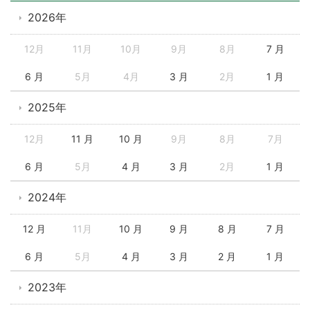
2026年
12月
11月
10月
9月
8月
7 月
6 月
5月
4月
3 月
2月
1 月
2025年
12月
11 月
10 月
9月
8月
7月
6 月
5月
4 月
3 月
2月
1 月
2024年
12 月
11月
10 月
9 月
8 月
7 月
6 月
5月
4 月
3 月
2 月
1 月
2023年