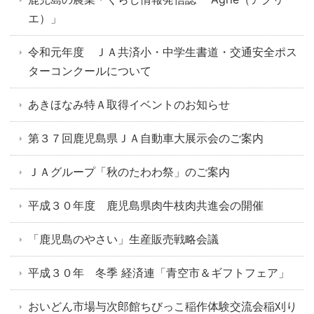
エ）」
令和元年度 ＪＡ共済小・中学生書道・交通安全ポス
ターコンクールについて
あきほなみ特Ａ取得イベントのお知らせ
第３７回鹿児島県ＪＡ自動車大展示会のご案内
ＪＡグループ「秋のたわわ祭」のご案内
平成３０年度 鹿児島県肉牛枝肉共進会の開催
「鹿児島のやさい」生産販売戦略会議
平成３０年 冬季 経済連「青空市＆ギフトフェア」
おいどん市場与次郎館ちびっこ稲作体験交流会稲刈り