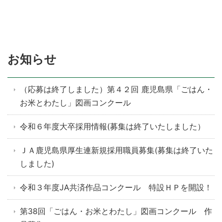
お知らせ
（応募は終了しました）第４２回 鹿児島県「ごはん・
お米とわたし」図画コンクール
令和６年度大卒採用情報(募集は終了いたしました）
ＪＡ鹿児島県厚生連新規採用職員募集(募集は終了いた
しました)
令和３年度JA共済作品コンクール 特設ＨＰを開設！
第38回「ごはん・お米とわたし」図画コンクール 作