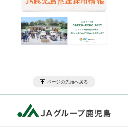
ページの先頭へ戻る