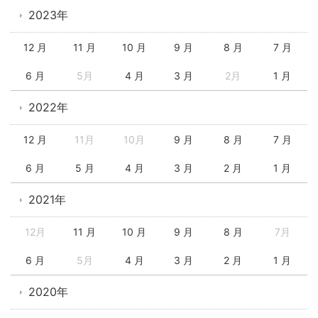
2023年
12 月
11 月
10 月
9 月
8 月
7 月
6 月
5月
4 月
3 月
2月
1 月
2022年
12 月
11月
10月
9 月
8 月
7 月
6 月
5 月
4 月
3 月
2 月
1 月
2021年
12月
11 月
10 月
9 月
8 月
7月
6 月
5月
4 月
3 月
2 月
1 月
2020年