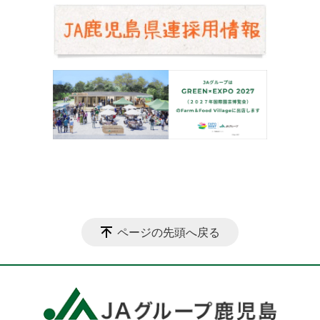
ページの先頭へ戻る