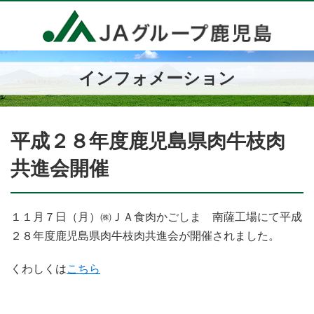
インフォメーション
平成２８年度鹿児島県肉牛枝肉
共進会開催
１１月７日（月）㈱ＪＡ食肉かごしま 南薩工場にて平成
２８年度鹿児島県肉牛枝肉共進会が開催されました。
くわしくは
こちら