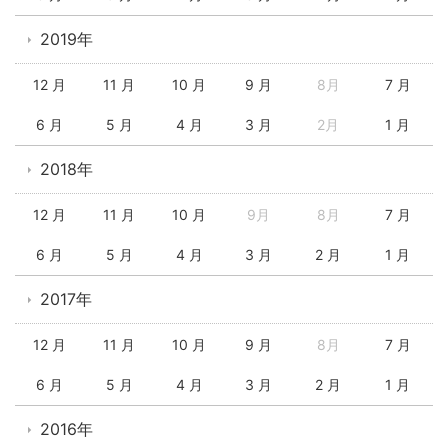
2019年
12 月
11 月
10 月
9 月
8月
7 月
6 月
5 月
4 月
3 月
2月
1 月
2018年
12 月
11 月
10 月
9月
8月
7 月
6 月
5 月
4 月
3 月
2 月
1 月
2017年
12 月
11 月
10 月
9 月
8月
7 月
6 月
5 月
4 月
3 月
2 月
1 月
2016年