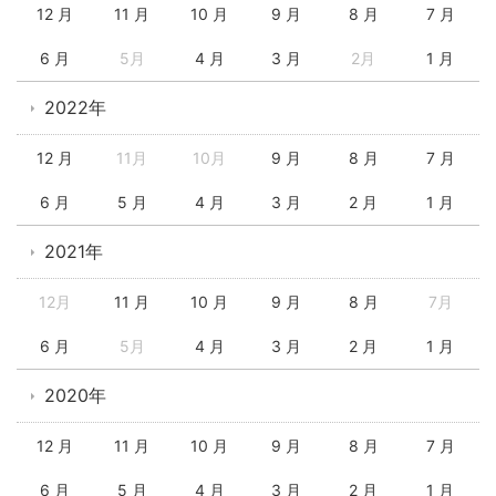
12 月
11 月
10 月
9 月
8 月
7 月
6 月
5月
4 月
3 月
2月
1 月
2022年
12 月
11月
10月
9 月
8 月
7 月
6 月
5 月
4 月
3 月
2 月
1 月
2021年
12月
11 月
10 月
9 月
8 月
7月
6 月
5月
4 月
3 月
2 月
1 月
2020年
12 月
11 月
10 月
9 月
8 月
7 月
6 月
5 月
4 月
3 月
2 月
1 月