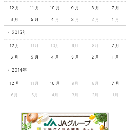
12 月
11 月
10 月
9 月
8 月
7 月
6 月
5 月
4 月
3 月
2 月
1 月
2015年
12 月
11月
10月
9月
8月
7 月
6 月
5 月
4 月
3 月
2 月
1 月
2014年
12 月
11月
10 月
9月
8月
7 月
6月
5月
4月
3月
2月
1月