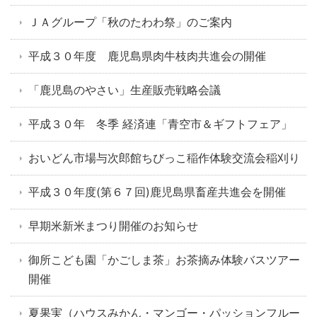
ＪＡグループ「秋のたわわ祭」のご案内
平成３０年度 鹿児島県肉牛枝肉共進会の開催
「鹿児島のやさい」生産販売戦略会議
平成３０年 冬季 経済連「青空市＆ギフトフェア」
おいどん市場与次郎館ちびっこ稲作体験交流会稲刈り
平成３０年度(第６７回)鹿児島県畜産共進会を開催
早期米新米まつり開催のお知らせ
御所こども園「かごしま茶」お茶摘み体験バスツアー
開催
夏果実（ハウスみかん・マンゴー・パッションフルー