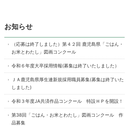
お知らせ
（応募は終了しました）第４２回 鹿児島県「ごはん・
お米とわたし」図画コンクール
令和６年度大卒採用情報(募集は終了いたしました）
ＪＡ鹿児島県厚生連新規採用職員募集(募集は終了いた
しました)
令和３年度JA共済作品コンクール 特設ＨＰを開設！
第38回「ごはん・お米とわたし」図画コンクール 作
品募集