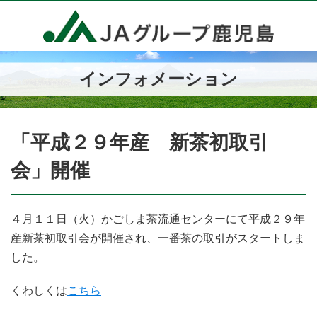
インフォメーション
「平成２９年産 新茶初取引
会」開催
４月１１日（火）かごしま茶流通センターにて平成２９年
産新茶初取引会が開催され、一番茶の取引がスタートしま
した。
くわしくは
こちら