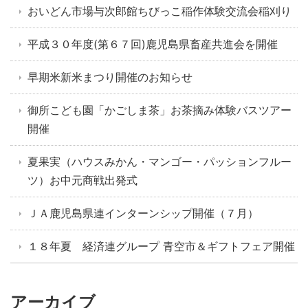
おいどん市場与次郎館ちびっこ稲作体験交流会稲刈り
平成３０年度(第６７回)鹿児島県畜産共進会を開催
早期米新米まつり開催のお知らせ
御所こども園「かごしま茶」お茶摘み体験バスツアー
開催
夏果実（ハウスみかん・マンゴー・パッションフルー
ツ）お中元商戦出発式
ＪＡ鹿児島県連インターンシップ開催（７月）
１８年夏 経済連グループ 青空市＆ギフトフェア開催
アーカイブ