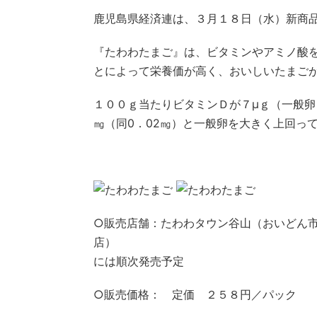
鹿児島県経済連は、３月１８日（水）新商
『たわわたまご』は、ビタミンやアミノ酸
とによって栄養価が高く、おいしいたまご
１００ｇ当たりビタミンＤが７μｇ（一般卵
㎎（同0．02㎎）と一般卵を大きく上回っ
○販売店舗：たわわタウン谷山（おいどん
店） ※県
には順次発売予定
○販売価格： 定価 ２５８円／パック