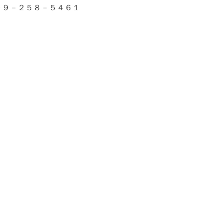
９９－２５８－５４６１