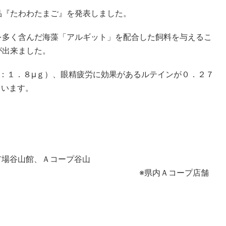
品『たわわたまご』を発表しました。
を多く含んだ海藻「アルギット」を配合した飼料を与えるこ
が出来ました。
：１．８μｇ）、眼精疲労に効果があるルテインが０．２７
ています。
市場谷山館、Ａコープ谷山
内Ａコープ店舗