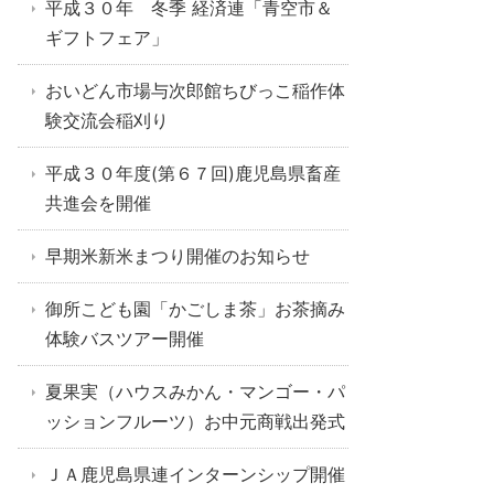
平成３０年 冬季 経済連「青空市＆
ギフトフェア」
おいどん市場与次郎館ちびっこ稲作体
験交流会稲刈り
平成３０年度(第６７回)鹿児島県畜産
共進会を開催
早期米新米まつり開催のお知らせ
御所こども園「かごしま茶」お茶摘み
体験バスツアー開催
夏果実（ハウスみかん・マンゴー・パ
ッションフルーツ）お中元商戦出発式
ＪＡ鹿児島県連インターンシップ開催