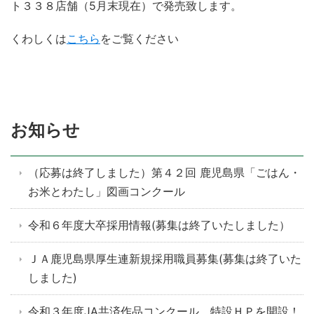
ト３３８店舗（5月末現在）で発売致します。
くわしくは
こちら
をご覧ください
お知らせ
（応募は終了しました）第４２回 鹿児島県「ごはん・
お米とわたし」図画コンクール
令和６年度大卒採用情報(募集は終了いたしました）
ＪＡ鹿児島県厚生連新規採用職員募集(募集は終了いた
しました)
令和３年度JA共済作品コンクール 特設ＨＰを開設！