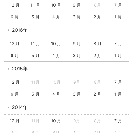
12 月
11 月
10 月
9 月
8月
7 月
6 月
5 月
4 月
3 月
2 月
1 月
2016年
12 月
11 月
10 月
9 月
8 月
7 月
6 月
5 月
4 月
3 月
2 月
1 月
2015年
12 月
11月
10月
9月
8月
7 月
6 月
5 月
4 月
3 月
2 月
1 月
2014年
12 月
11月
10 月
9月
8月
7 月
6月
5月
4月
3月
2月
1月