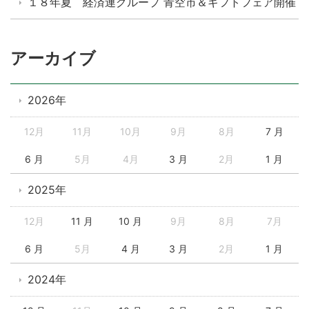
１８年夏 経済連グループ 青空市＆ギフトフェア開催
アーカイブ
2026年
12月
11月
10月
9月
8月
7 月
6 月
5月
4月
3 月
2月
1 月
2025年
12月
11 月
10 月
9月
8月
7月
6 月
5月
4 月
3 月
2月
1 月
2024年