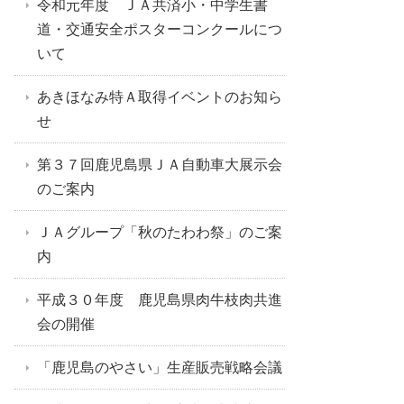
令和元年度 ＪＡ共済小・中学生書
道・交通安全ポスターコンクールにつ
いて
あきほなみ特Ａ取得イベントのお知ら
せ
第３７回鹿児島県ＪＡ自動車大展示会
のご案内
ＪＡグループ「秋のたわわ祭」のご案
内
平成３０年度 鹿児島県肉牛枝肉共進
会の開催
「鹿児島のやさい」生産販売戦略会議