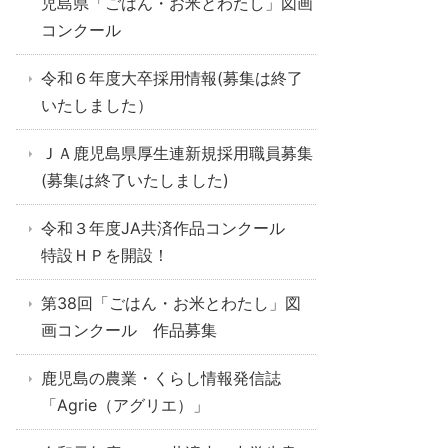
児島県「ごはん・お米とわたし」図画
コンクール
令和６年度大卒採用情報(募集は終了
いたしました）
ＪＡ鹿児島県厚生連新規採用職員募集
(募集は終了いたしました)
令和３年度JA共済作品コンクール
特設ＨＰを開設！
第38回「ごはん・お米とわたし」図
画コンクール 作品募集
鹿児島の農業・くらし情報発信誌
「Agrie（アグリエ）」