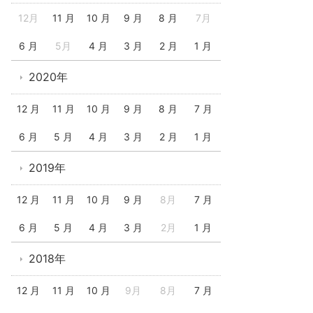
12月
11 月
10 月
9 月
8 月
7月
6 月
5月
4 月
3 月
2 月
1 月
2020年
12 月
11 月
10 月
9 月
8 月
7 月
6 月
5 月
4 月
3 月
2 月
1 月
2019年
12 月
11 月
10 月
9 月
8月
7 月
6 月
5 月
4 月
3 月
2月
1 月
2018年
12 月
11 月
10 月
9月
8月
7 月